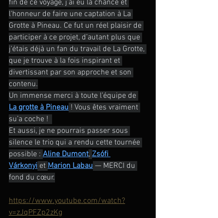
fin de ce voyage, j’ai eu la chance et 
l'honneur de faire une captation à La 
Grotte à Pineau. Ce fut un réel plaisir de 
participer à ce projet, d’autant plus que 
j'étais déjà un fan du travail de La Grotte, 
que je trouve à la fois inspirant et 
divertissant par son approche et son 
contenu.
Un immense merci à toute l’équipe de 
La grotte à Pineau
 ! Vous êtes vraiment 
su’a coche !  
Et aussi, je ne pourrais passer sous 
silence le trio qui a rendu cette tournée 
possible : 
Aline Dumont
, 
Zsófi 
Várkonyi
 et 
Marion Labau
 — MERCI du 
fond du cœur.
https://www.youtube.com/watch?
v=zJqPFZp2zKg