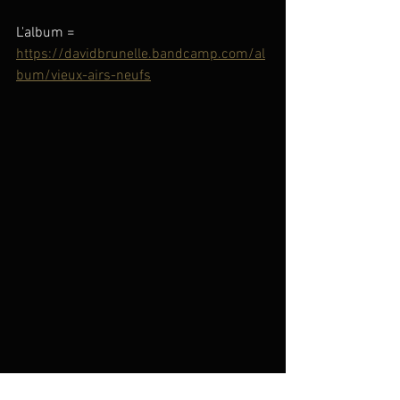
L'album = 
https://davidbrunelle.bandcamp.com/al
bum/vieux-airs-neufs