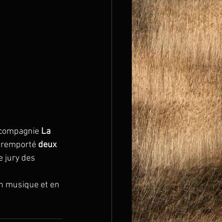
 compagnie 
La 
 remporté 
deux 
e jury des 
n musique et en 